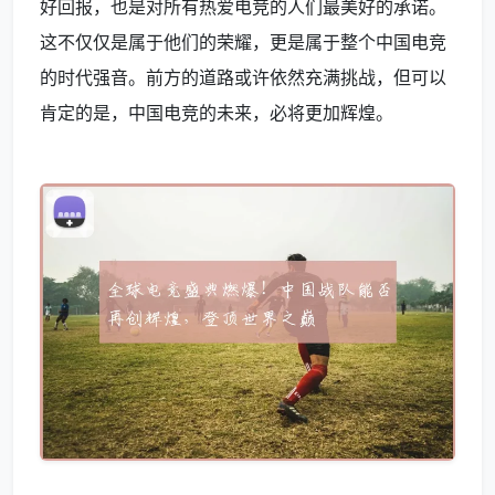
好回报，也是对所有热爱电竞的人们最美好的承诺。
这不仅仅是属于他们的荣耀，更是属于整个中国电竞
的时代强音。前方的道路或许依然充满挑战，但可以
肯定的是，中国电竞的未来，必将更加辉煌。