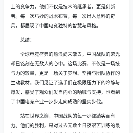
上的竞争力，他们不仅是技术的继承者，更是创新
者。每一次巧妙的战术布置，每一次出人意料的奇
兵，都展现了中国电竞独特的智慧与风格。
总结：
全球电竞盛典的热浪尚未散去，中国战队的荣光
却已铭刻在无数人的心中。这场比赛，不仅是一场技
与力的较量，更是一场关于梦想、坚持与团队协作的
生动教材。我们见证了选手们在极限压力下的冷静与
爆发，感受了观众们发自内心的呐喊与支持，也看到
了中国电竞产业一步步走向成熟的坚实步伐。
站在世界之巅，中国战队的每一步都踏实而有
力。他们的胜利，是对过去无数个日夜艰苦训练的最