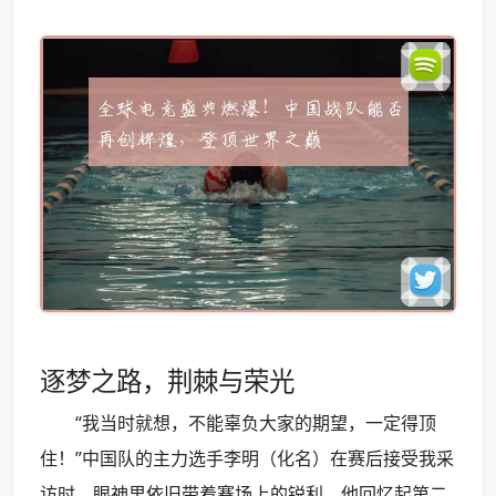
逐梦之路，荆棘与荣光
“我当时就想，不能辜负大家的期望，一定得顶
住！”中国队的主力选手李明（化名）在赛后接受我采
访时，眼神里依旧带着赛场上的锐利。他回忆起第二