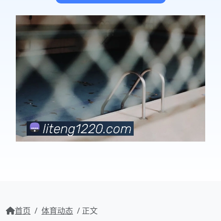
首页
/
体育动态
/ 正文