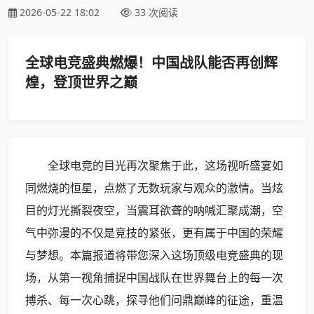
2026-05-22 18:02
33 次阅读
全球电竞盛典燃爆！中国战队能否再创辉
煌，登顶世界之巅
全球电竞的目光再次聚焦于此，这场视听盛宴如
同燃烧的恒星，点燃了无数玩家与观众的激情。当炫
目的灯光撕裂夜空，当震耳欲聋的呐喊汇聚成潮，空
气中弥漫的不仅是竞技的紧张，更有属于中国的荣耀
与梦想。本篇报道将带您深入这场顶级电竞盛典的现
场，从第一视角捕捉中国战队在世界舞台上的每一次
搏杀、每一次心跳，探寻他们问鼎巅峰的征途，重温