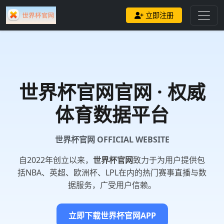
立即注册
世界杯官网
官网 · 权威
体育数据平台
世界杯官网 OFFICIAL WEBSITE
自2022年创立以来，
世界杯官网
致力于为用户提供包
括NBA、英超、欧洲杯、LPL在内的热门赛事直播与数
据服务，广受用户信赖。
立即下载世界杯官网APP