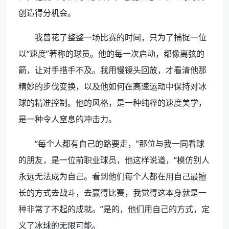
创造得分机会。
我曾花了整整一场比赛的时间，只为了捕捉一位
以“速度”著称的球员。他的每一次启动，都像离弦的
箭，让对手措手不及。我用慢镜头回放，才看清他那
精妙的步伐变换，以及他如何在高速运动中保持对冰
球的精准控制。他的风格，是一种纯粹的速度美学，
是一种令人窒息的冲击力。
“每个人都有自己的路要走，”那位与我一同看球
的朋友，是一位前职业球员，他这样说道，“模仿别人
永远无法成为自己。看到他们每个人都在用自己最擅
长的方式去战斗，去赢得比赛，我觉得这本身就是一
种非常了不起的成就。”是的，他们用自己的方式，定
义了冰球的无限可能。