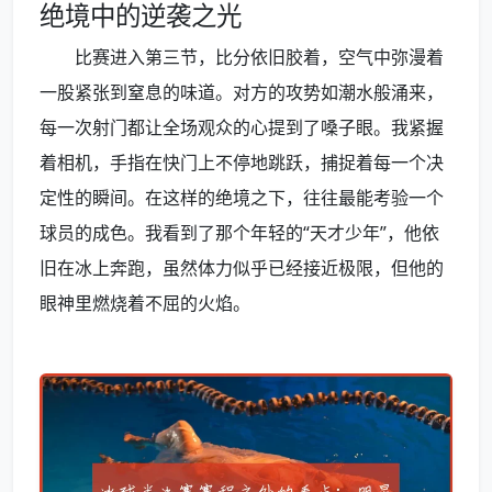
绝境中的逆袭之光
比赛进入第三节，比分依旧胶着，空气中弥漫着
一股紧张到窒息的味道。对方的攻势如潮水般涌来，
每一次射门都让全场观众的心提到了嗓子眼。我紧握
着相机，手指在快门上不停地跳跃，捕捉着每一个决
定性的瞬间。在这样的绝境之下，往往最能考验一个
球员的成色。我看到了那个年轻的“天才少年”，他依
旧在冰上奔跑，虽然体力似乎已经接近极限，但他的
眼神里燃烧着不屈的火焰。