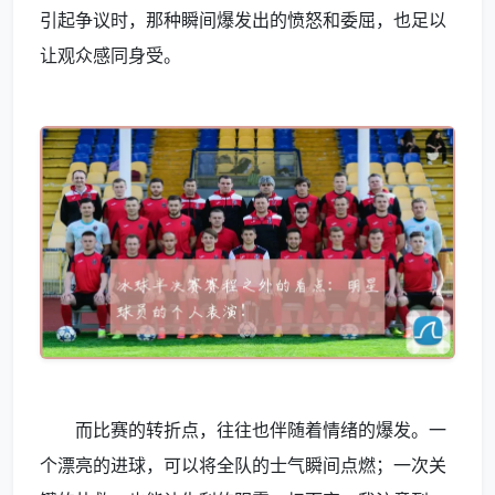
引起争议时，那种瞬间爆发出的愤怒和委屈，也足以
让观众感同身受。
而比赛的转折点，往往也伴随着情绪的爆发。一
个漂亮的进球，可以将全队的士气瞬间点燃；一次关