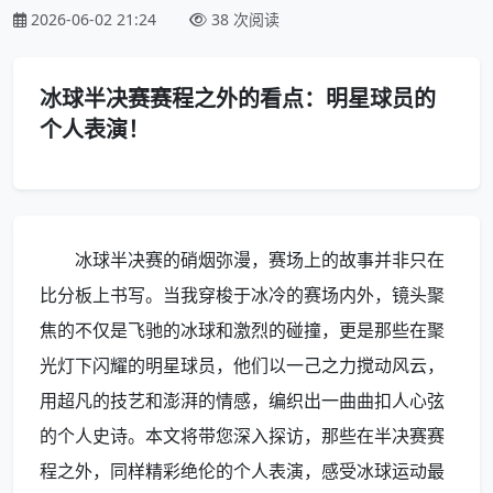
2026-06-02 21:24
38 次阅读
冰球半决赛赛程之外的看点：明星球员的
个人表演！
冰球半决赛的硝烟弥漫，赛场上的故事并非只在
比分板上书写。当我穿梭于冰冷的赛场内外，镜头聚
焦的不仅是飞驰的冰球和激烈的碰撞，更是那些在聚
光灯下闪耀的明星球员，他们以一己之力搅动风云，
用超凡的技艺和澎湃的情感，编织出一曲曲扣人心弦
的个人史诗。本文将带您深入探访，那些在半决赛赛
程之外，同样精彩绝伦的个人表演，感受冰球运动最