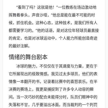
“看到了吗？这就是他！”一位教练在场边激动地
挥舞着拳头，声音沙哑，“他总是能在最不可能的时
候，抓住机会。这种心态，这种技术，是我们所有人
都需要学习的。”他的话语，是对这位年轻球员最直接
的肯定，也是对冰球运动中，个人能力所能创造奇迹
的最好注解。
情绪的舞台剧本
冰球的魅力，不仅仅在于其速度与力量，更在于
它所展现出的极致情感。我见过太多球员，他们的表
情像一本翻开的书，记录着比赛中的喜怒哀乐。在半
决赛的赛场上，我更是捕捉到了许多令人动容的瞬
间。当一次巧妙的配合未能得分时，队员们眼神中的
失落和不甘，几乎要溢出冰面。而当裁判的一个判罚