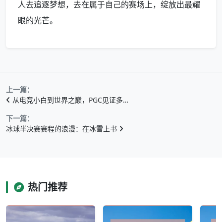
人去追逐梦想，去在属于自己的赛场上，绽放出最耀
眼的光芒。
上一篇：
从电竞小白到世界之巅，PGC见证多…
下一篇：
冰球半决赛赛程的浪漫：在冰雪上书
热门推荐