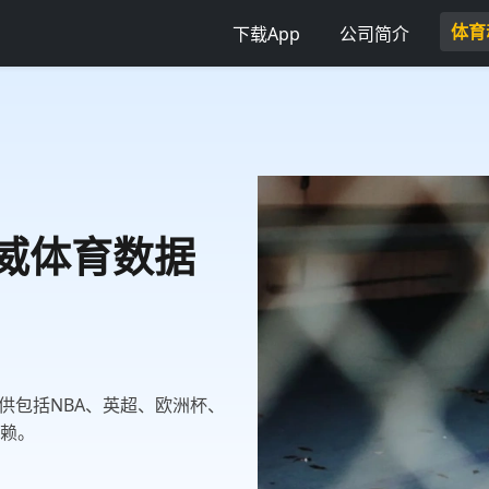
体育
下载App
公司简介
权威体育数据
供包括NBA、英超、欧洲杯、
信赖。