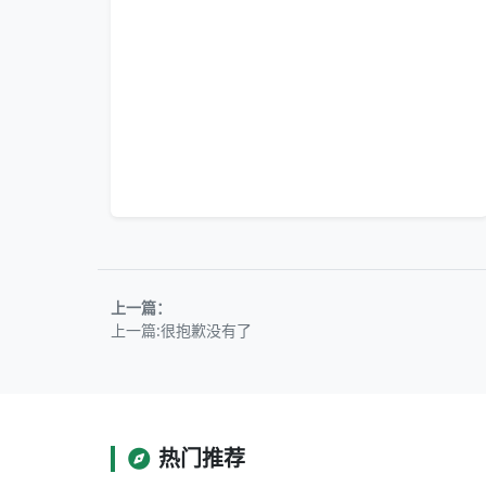
上一篇：
上一篇:很抱歉没有了
热门推荐