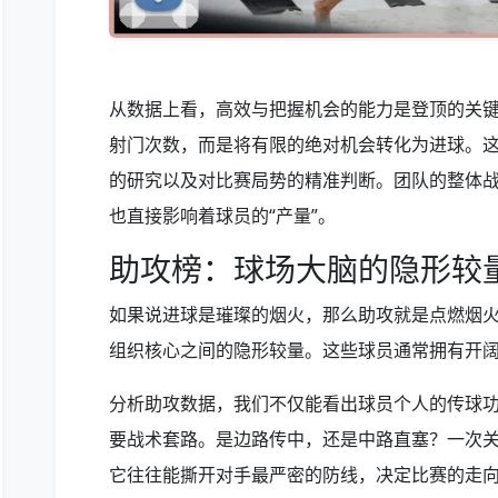
从数据上看，高效与把握机会的能力是登顶的关
射门次数，而是将有限的绝对机会转化为进球。
的研究以及对比赛局势的精准判断。团队的整体
也直接影响着球员的“产量”。
助攻榜：球场大脑的隐形较
如果说进球是璀璨的烟火，那么助攻就是点燃烟
组织核心之间的隐形较量。这些球员通常拥有开
分析助攻数据，我们不仅能看出球员个人的传球
要战术套路。是边路传中，还是中路直塞？一次
它往往能撕开对手最严密的防线，决定比赛的走