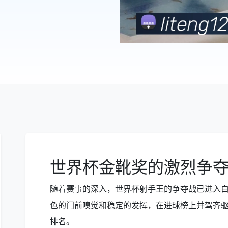
世界杯金靴奖的激烈争
随着赛事的深入，世界杯射手王的争夺战已进入
色的门前嗅觉和稳定的发挥，在进球榜上并驾齐
排名。