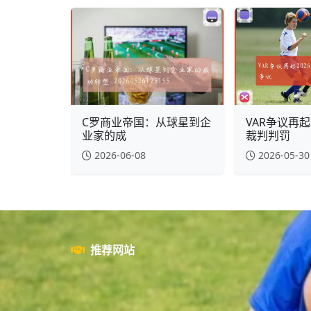
C罗商业帝国：从球星到企
VAR争议再起
业家的成
裁判判罚
2026-06-08
2026-05-30
推荐网站