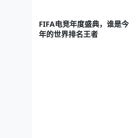
FIFA电竞年度盛典，谁是今
年的世界排名王者