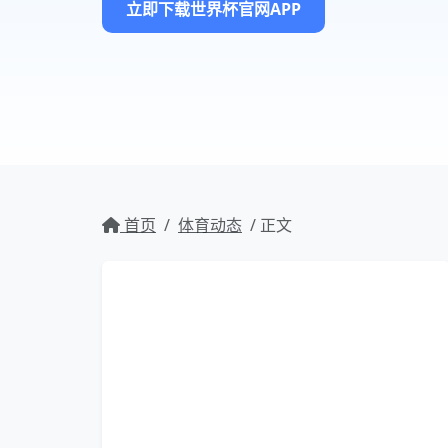
立即下载世界杯官网APP
首页
/
体育动态
/ 正文