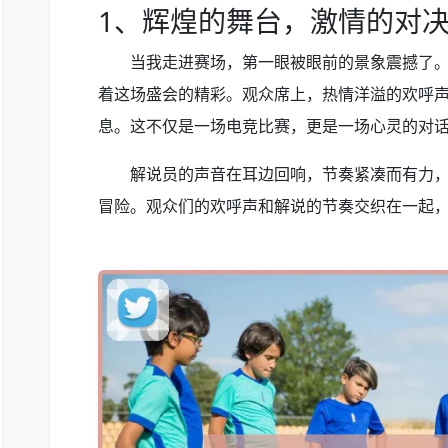
1、辉煌的舞台，激情的对
当我走进赛场，第一眼被眼前的景象震撼了
着这场盛会的精彩。观众席上，热情洋溢的欢呼
息。这不仅是一场电竞比赛，更是一场心灵的对
解说员的声音在耳边回响，节奏紧凑而有力
冒险。观众们的欢呼声和解说的节奏交织在一起