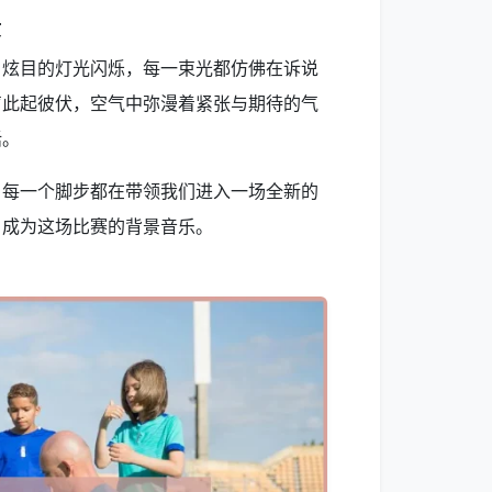
决
。炫目的灯光闪烁，每一束光都仿佛在诉说
声此起彼伏，空气中弥漫着紧张与期待的气
话。
，每一个脚步都在带领我们进入一场全新的
，成为这场比赛的背景音乐。