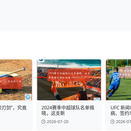
双刃剑”，究竟
2024赛季中超球队名单揭
UFC 新
晓，这支新
病、签约
2026-07-20
2026-07