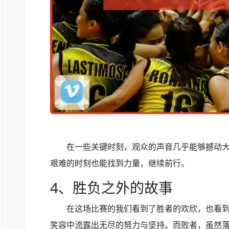
在一些关键时刻，观众的声音几乎能够撼动
艰难的时刻也能找到力量，继续前行。
4、胜负之外的故事
在这场比赛的我们看到了胜者的欢欣，也看
笑容中流露出无尽的努力与坚持。而败者，虽然