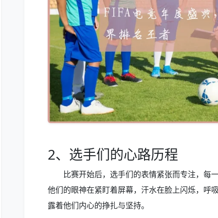
2、选手们的心路历程
比赛开始后，选手们的表情紧张而专注，每
他们的眼神在紧盯着屏幕，汗水在脸上闪烁，呼
露着他们内心的挣扎与坚持。