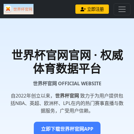
立即注册
世界杯官网
官网 · 权威
体育数据平台
世界杯官网 OFFICIAL WEBSITE
自2022年创立以来，
世界杯官网
致力于为用户提供包
括NBA、英超、欧洲杯、LPL在内的热门赛事直播与数
据服务，广受用户信赖。
立即下载世界杯官网APP