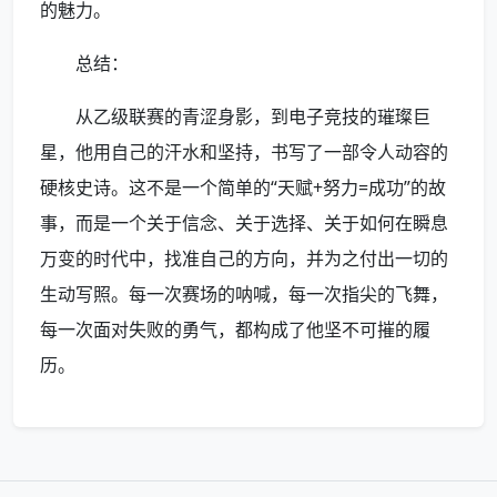
的魅力。
总结：
从乙级联赛的青涩身影，到电子竞技的璀璨巨
星，他用自己的汗水和坚持，书写了一部令人动容的
硬核史诗。这不是一个简单的“天赋+努力=成功”的故
事，而是一个关于信念、关于选择、关于如何在瞬息
万变的时代中，找准自己的方向，并为之付出一切的
生动写照。每一次赛场的呐喊，每一次指尖的飞舞，
每一次面对失败的勇气，都构成了他坚不可摧的履
历。