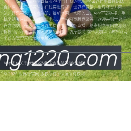
入口、世界杯官方平台客服24小时在线为您服务!世界杯平台提供综
合体育、世界杯买球、在线买世界杯、世界杯竞猜、世界杯官方网
站、娱乐平台、体育注册、最新官网、官网入口、APP下载链接、手
机全站客户端、游戏网址中心、手机网页版登录等。欢迎来到世界杯
官方网站，在这里您可以免费观看世界杯直播、精彩的赛事回放和分
析视频，深入了解各大球员的表现，切身感受2026美加墨世界杯官网
平台为您带来的无限乐趣。
App下载
关于我们
隐私政策
合作条款
网站地图
© 2026 世界杯官网 版权所有 · 保留所有权利