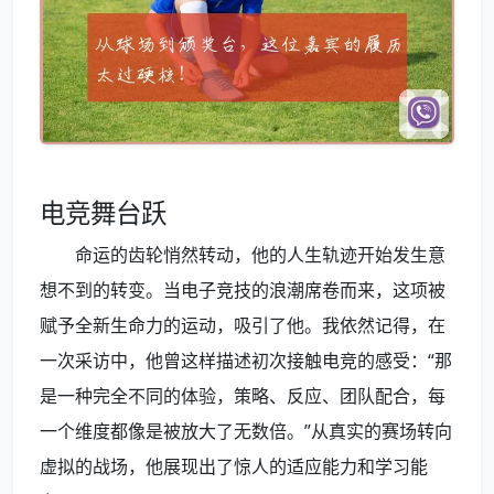
电竞舞台跃
命运的齿轮悄然转动，他的人生轨迹开始发生意
想不到的转变。当电子竞技的浪潮席卷而来，这项被
赋予全新生命力的运动，吸引了他。我依然记得，在
一次采访中，他曾这样描述初次接触电竞的感受：“那
是一种完全不同的体验，策略、反应、团队配合，每
一个维度都像是被放大了无数倍。”从真实的赛场转向
虚拟的战场，他展现出了惊人的适应能力和学习能