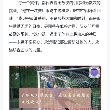
“每一个奖杯，都代表着无数次的训练和无数次的
挑战。”他在一次赛后采访中这样说，眼神中闪烁着回
味。“我记得最清楚的，不是那些闪耀的时刻，而是那
些默默无闻的日夜，是那些在低谷时期，队友们互相
鼓励的眼神。”这句话，道出了他身上最动人的特质
——永远不忘初心，永远铭记那些帮助过他的人，永
远珍视团队的力量。