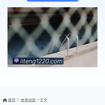
首页
/
体育动态
/ 正文